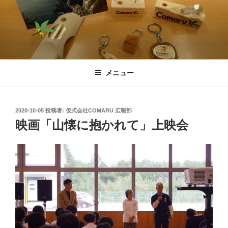
コ
ン
テ
ン
ツ
仮式会社COMARU
へ
メニュー
ス
キ
ッ
投
2020-10-05
投稿者:
仮式会社COMARU 広報部
プ
稿
映画「山懐に抱かれて」上映会
日: