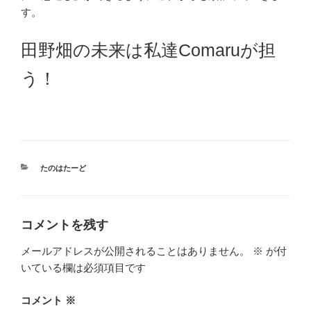
す。
田野畑の未来は私達Comaruが担
う！
カ
たのはたーど
テ
ゴ
リ
ー
コメントを残す
メールアドレスが公開されることはありません。
※
が付
いている欄は必須項目です
コメント
※