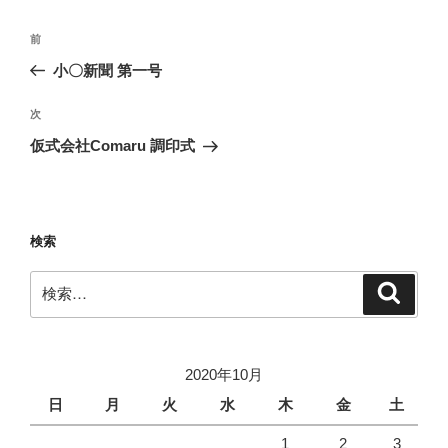
投
前
前
稿
の
小〇新聞 第一号
ナ
投
ビ
稿
次
次
ゲ
の
仮式会社Comaru 調印式
投
ー
稿
シ
ョ
検索
ン
検
検
索
索:
2020年10月
日
月
火
水
木
金
土
1
2
3