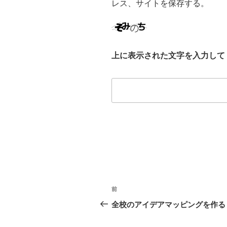
レス、サイトを保存する。
上に表示された文字を入力して
投
前
前
稿
の
全校のアイデアマッピングを作る
投
ナ
稿