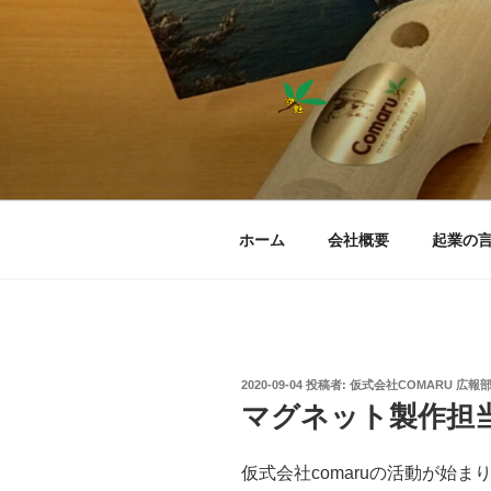
コ
ン
テ
ン
ツ
へ
仮式会社COM
ス
キ
ッ
ホーム
会社概要
起業の
プ
投
2020-09-04
投稿者:
仮式会社COMARU 広報
稿
マグネット製作担
日:
仮式会社comaruの活動が始