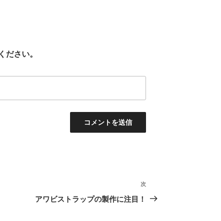
ください。
次
次
の
アワビストラップの製作に注目！
投
稿