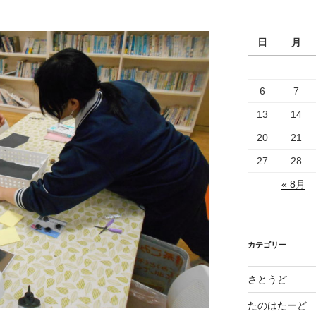
日
月
6
7
13
14
20
21
27
28
« 8月
カテゴリー
さとうど
たのはたーど